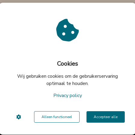
Korte sfeerimpressie!
Cookies
Wij gebruiken cookies om de gebruikerservaring
optimaal te houden.
Privacy policy
Alleen functioneel
Accepteer alle